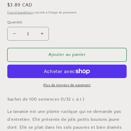
Prix
$3.89 CAD
habituel
Frais d'expédition
calculés à l'étape de paiement.
Quantité
Réduire
Augmenter
la
la
quantité
quantité
de
de
Ajouter au panier
Tanaisie
Tanaisie
Plus de moyens de paiement
Sachet de 100 semences (1/32 c.à.t.)
La tanaisie est une plante rustique qui ne demande pas
d’entretien. Elle présente de jolis petits boutons jaune
doré. Elle se plait dans les sols pauvres et bien drainés