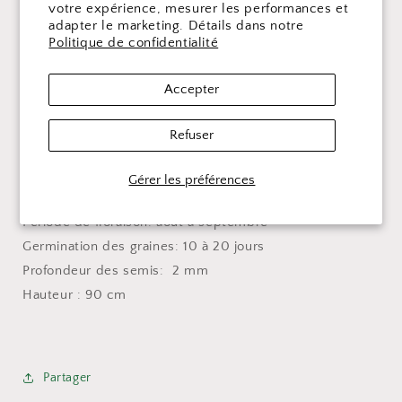
votre expérience, mesurer les performances et
en mars ou en semis direct à l’extérieur après les
adapter le marketing. Détails dans notre
derniers gels. Couvrir les graines très légèrement de
Politique de confidentialité
terreau et veiller à le maintenir humide pour favoriser la
germination.
Accepter
Type de plante: vivace
Refuser
Zone de rusticité: 3
Couleur des fleurs: jaune doré
Gérer les préférences
Ensoleillement : Plein soleil
Période de floraison: août à septembre
Germination des graines: 10 à 20 jours
Profondeur des semis: 2 mm
Hauteur : 90 cm
Partager