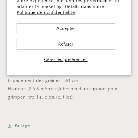
votre expérience, mesurer les performances et
semis directs au jardin après les gelés. Faire tremper 24
adapter le marketing. Détails dans notre
heures avant pour maximiser la germination.
Politique de confidentialité
Type de plante: annuelle grimpante qui se ressème
Accepter
Couleur des fleurs: rose foncé
Sol : riche et bien drainé
Refuser
Ensoleillement : plein soleil
Période de floraison: juin jusqu’aux premiers gels
Gérer les préférences
Germination des graines: 14 jours
Profondeur des semis: 5 mm
Espacement des graines: 30 cm
Hauteur : 2 à 5 mètres (à besoin d’un support pour
grimper : treillis, clôture, filet)
Partager