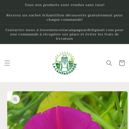
et
Tous nos produits sont vendus sans taxe!
passer
au
Recevez un sachet échantillon découverte gratuitement pour
contenu
chaque commande!
Contactez-nous à lessemenceslacampagnarde@gmail.com pour
une commande à récupérer sur place et éviter les frais de
livraison
Panier
Passer aux
informations
produits