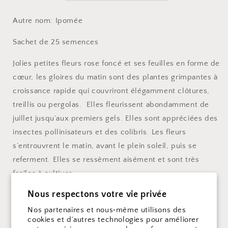
Autre nom: Ipomée
Sachet de 25 semences
Jolies petites fleurs rose foncé et ses feuilles en forme de
cœur, les gloires du matin sont des plantes grimpantes à
croissance rapide qui couvriront élégamment clôtures,
treillis ou pergolas. Elles fleurissent abondamment de
juillet jusqu’aux premiers gels. Elles sont appréciées des
insectes pollinisateurs et des colibris. Les fleurs
s’entrouvrent le matin, avant le plein soleil, puis se
referment. Elles se ressèment aisément et sont très
faciles à cultiver.
Nous respectons votre vie privée
Semis:
Nos partenaires et nous‑même utilisons des
Démarrer en semis intérieurs à la mi-avril ou faire les
cookies et d’autres technologies pour améliorer