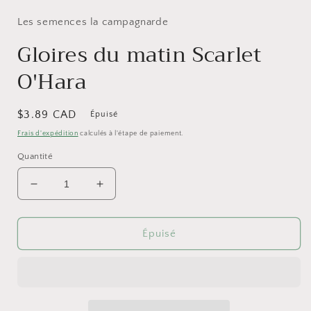
média
1
Les semences la campagnarde
dans
une
Gloires du matin Scarlet
fenêtre
modale
O'Hara
Prix
$3.89 CAD
Épuisé
habituel
Frais d'expédition
calculés à l'étape de paiement.
Quantité
Réduire
Augmenter
la
la
quantité
quantité
de
de
Épuisé
Gloires
Gloires
du
du
matin
matin
Scarlet
Scarlet
O&#39;Hara
O&#39;Hara